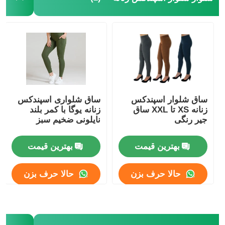
کلاه بافتنی محبوب
روسری صدا خفه کن زنانه
دستکش اسکی ضد آب
ساق شلوار اسپندکس
ساق شلواری اسپندکس
زنانه XS تا XXL ساق
زنانه یوگا با کمر بلند
دستکش های زمستانی
جیر رنگی
نایلونی ضخیم سبز
بهترین قیمت
بهترین قیمت
حالا حرف بزن
حالا حرف بزن