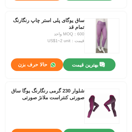
ساق یوگای پلی استر چاپ رنگارنگ
تمام قد
MOQ：600 واحد
قیمت：US$1~2 unit
حالا حرف بزن
بهترین قیمت
شلوار 230 گرمی رنگارنگ یوگا ساق
صورتی کنتراست ملانژ صورتی