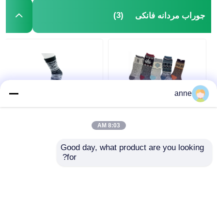
(3)
جوراب مردانه فانکی
anne
جوراب مردانه فانکی در
جوراب مردانه Funky
فضای باز چکمه های
تنفسی AZTEC جوراب
8:03 AM
ژاکارد ملانژ جوراب زنانه
مردانه با دو لایه
Good day, what product are you looking 
for?
بهترین قیمت
بهترین قیمت
حالا حرف بزن
حالا حرف بزن