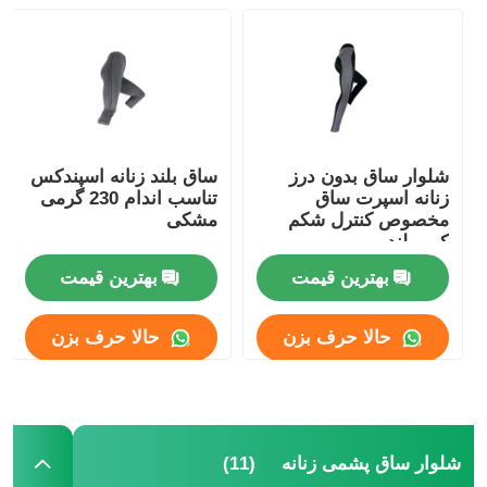
کارخانه تور
تماس با ما
شلوار ساق بدون درز
ساق بلند زنانه اسپندکس
زنانه اسپرت ساق
تناسب اندام 230 گرمی
اخبار
مخصوص کنترل شکم
مشکی
کمر بلند
همه موارد
بهترین قیمت
بهترین قیمت
حالا حرف بزن
حالا حرف بزن
درخواست نقل قول
ساق بدون درز زنانه
(11)
شلوار ساق پشمی زنانه
شلوار ساق پشمی زنانه