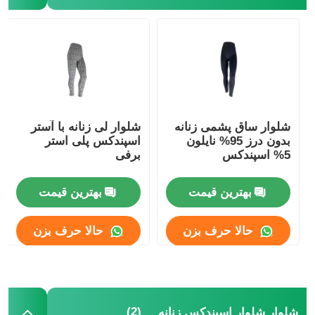
شلوار شلوار اسپندکس زنانه
ساق های رنگارنگ یوگا
جوراب مربی ورزشی
شلوار ساق پشمی زنانه
شلوار لی زنانه با آستر
بدون درز 95% نایلون
اسپندکس پلی استر
5% اسپندکس
برفی
جوراب مردانه فانکی
بهترین قیمت
بهترین قیمت
جوراب فانتزی زنانه
حالا حرف بزن
حالا حرف بزن
جوراب نرم و نرم
کلاه حصیری تابستانی زنانه
(2)
شلوار شلوار اسپندکس زنانه